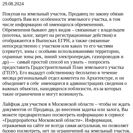
29.08.2024
Покупая на земельный участок, Продавец по закону обязан
сообщить Вам все особенности земельного участка, в том
числе информацию об имеющихся обременениях.
Обременения бывают двух видов – связанные с владельцем
(ипотека, залог, запрет на регистрационные действия) и
отображаются в Выписках ЕГРН, а также связанные
непосредственно с участком или каких то его частями
(сервитут, зоны с особыми использованиями территории,
охранные зоны рек, линий электропередач, газопроводов и
др) — самый простой способ их узнать – попросить
предоставить Градостроительный План земельного участка
(ГПЗУ). Его выдадут собственнику бесплатно в течение
месяца региональный отдел комитета по Архитектуре, и он
объединяет в себе имеющиеся в администрациях сведения о
важных объектах, находящихся поблизости, из-за которых
такие ограничения и могут возникнуть.
Лайфхак для участков в Московской области – чтобы не ждать
документов от Продавца, до внесения задатка или залога, Вы
можете предварительно посмотреть информацию в сервисе
«Градпроработка Московской области». Информация,
отражаемая на сайте не всегда самая актуальная, но позволяет
базово посмотреть, нет ли ограничений на земельный участок.